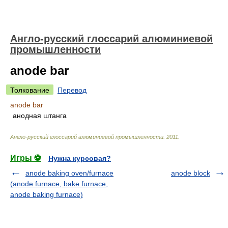
Англо-русский глоссарий алюминиевой
промышленности
anode bar
Толкование
Перевод
anode bar
анодная штанга
Англо-русский глоссарий алюминиевой промышленности
.
2011
.
Игры ⚽
Нужна курсовая?
anode baking oven/furnace
anode block
(anode furnace, bake furnace,
anode baking furnace)