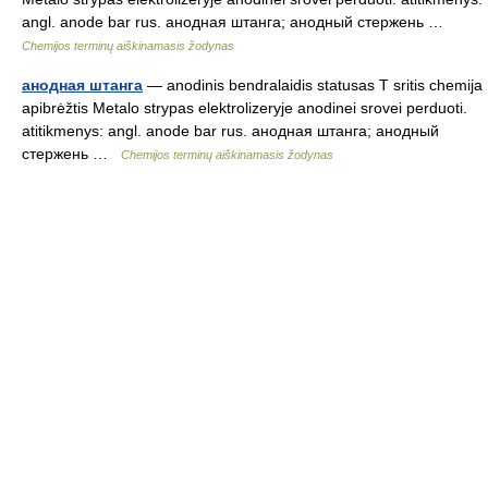
angl. anode bar rus. анодная штанга; анодный стержень …
Chemijos terminų aiškinamasis žodynas
анодная штанга
— anodinis bendralaidis statusas T sritis chemija
apibrėžtis Metalo strypas elektrolizeryje anodinei srovei perduoti.
atitikmenys: angl. anode bar rus. анодная штанга; анодный
стержень …
Chemijos terminų aiškinamasis žodynas