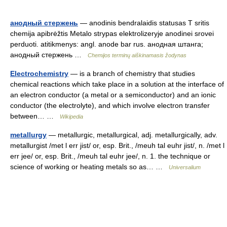
анодный стержень
— anodinis bendralaidis statusas T sritis
chemija apibrėžtis Metalo strypas elektrolizeryje anodinei srovei
perduoti. atitikmenys: angl. anode bar rus. анодная штанга;
анодный стержень …
Chemijos terminų aiškinamasis žodynas
Electrochemistry
— is a branch of chemistry that studies
chemical reactions which take place in a solution at the interface of
an electron conductor (a metal or a semiconductor) and an ionic
conductor (the electrolyte), and which involve electron transfer
between… …
Wikipedia
metallurgy
— metallurgic, metallurgical, adj. metallurgically, adv.
metallurgist /met l err jist/ or, esp. Brit., /meuh tal euhr jist/, n. /met l
err jee/ or, esp. Brit., /meuh tal euhr jee/, n. 1. the technique or
science of working or heating metals so as… …
Universalium