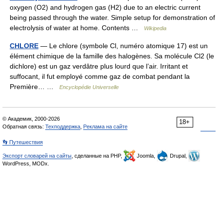
oxygen (O2) and hydrogen gas (H2) due to an electric current
being passed through the water. Simple setup for demonstration of
electrolysis of water at home. Contents …
Wikipedia
CHLORE
— Le chlore (symbole Cl, numéro atomique 17) est un
élément chimique de la famille des halogènes. Sa molécule Cl2 (le
dichlore) est un gaz verdâtre plus lourd que l’air. Irritant et
suffocant, il fut employé comme gaz de combat pendant la
Première… …
Encyclopédie Universelle
© Академик, 2000-2026
18+
Обратная связь:
Техподдержка
,
Реклама на сайте
👣 Путешествия
Экспорт словарей на сайты
, сделанные на PHP,
Joomla,
Drupal,
WordPress, MODx.