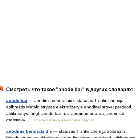
Смотреть что такое "anode bar" в других словарях:
anode bar
— anodinis bendralaidis statusas T sritis chemija
apibrėžtis Metalo strypas elektrolizeryje anodinei srovei perduoti.
atitikmenys: angl. anode bar rus. анодная штанга; анодный
стержень …
Chemijos terminų aiškinamasis žodynas
anodinis bendralaidis
— statusas T sritis chemija apibrėžtis
Metalo strypas elektrolizeryje anodinei srovei perduoti. atitikmenys: